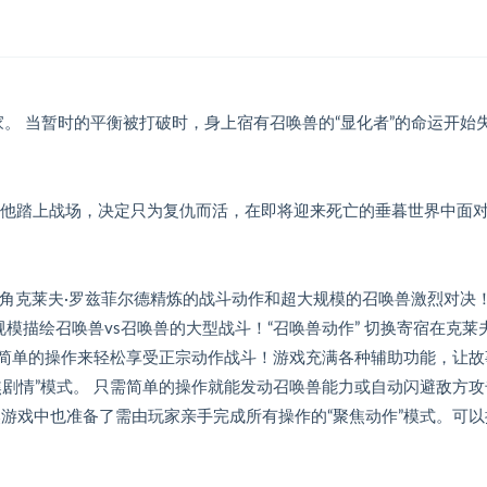
家。 当暂时的平衡被打破时，身上宿有召唤兽的“显化者”的命运开始
。 他踏上战场，决定只为复仇而活，在即将迎来死亡的垂暮世界中面
体验主角克莱夫·罗兹菲尔德精炼的战斗动作和超大规模的召唤兽激烈对决！
模描绘召唤兽vs召唤兽的大型战斗！“召唤兽动作” 切换寄宿在克莱
以简单的操作来轻松享受正宗动作战斗！游戏充满各种辅助功能，让故
剧情”模式。 只需简单的操作就能发动召唤兽能力或自动闪避敌方攻
游戏中也准备了需由玩家亲手完成所有操作的“聚焦动作”模式。可以