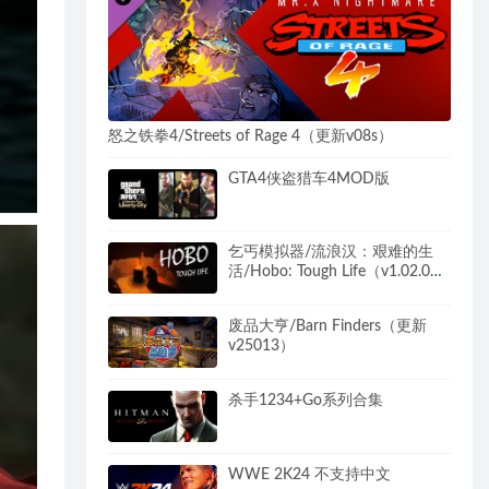
怒之铁拳4/Streets of Rage 4（更新v08s）
GTA4侠盗猎车4MOD版
乞丐模拟器/流浪汉：艰难的生
活/Hobo: Tough Life（v1.02.006
正式版）
废品大亨/Barn Finders（更新
v25013）
杀手1234+Go系列合集
WWE 2K24 不支持中文