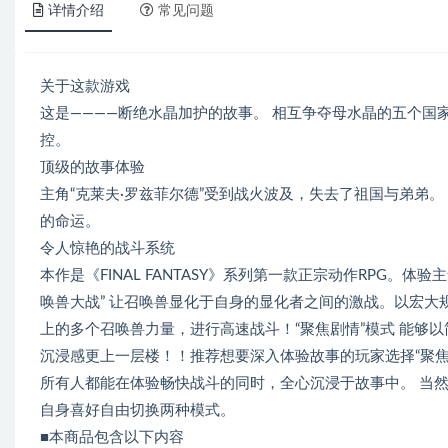
详情介绍
常见问题
关于这款游戏
这是――――断绝水晶加护的故事。 相互争夺母水晶的五个国
控。
顶级的故事体验
主角“克莱夫·罗兹菲尔德”受到战火波及，失去了祖国与弟弟
的命运。
令人惊艳的战斗系统
本作是《FINAL FANTASY》系列第一款正宗动作RPG。
唤兽大战” 让召唤兽显化于自身的显化者之间的激战。以宏大规
上的多个召唤兽力量，进行高速战斗！“聚焦剧情”模式 能够
沉浸感更上一层楼！！推荐想要深入体验故事的玩家选择“聚焦
所有人都能在体验畅快战斗的同时，全心沉浸于故事中。 当然
自身喜好自由切换两种模式。
■本商品包含以下内容