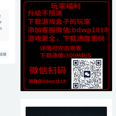
使
学
自
链接