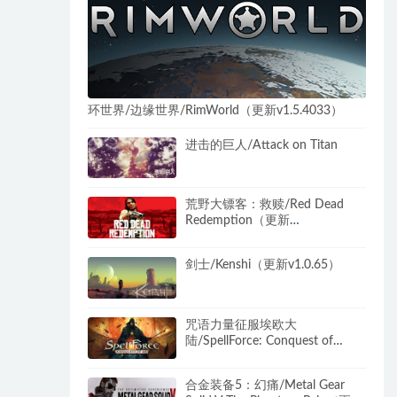
环世界/边缘世界/RimWorld（更新v1.5.4033）
进击的巨人/Attack on Titan
荒野大镖客：救赎/Red Dead
Redemption（更新
v1.0.42.46611）
剑士/Kenshi（更新v1.0.65）
咒语力量征服埃欧大
陆/SpellForce: Conquest of
Eo（v01.04.28842—更新恶魔天
灾DLC）
合金装备5：幻痛/Metal Gear