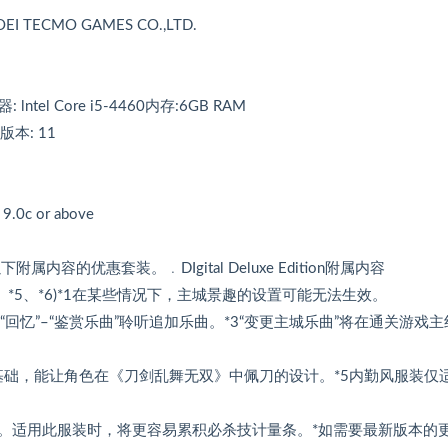
I TECMO GAMES CO.,LTD.
tel Core i5-4460内存:6GB RAM
X版本: 11
 9.0c or above
以下附属内容的优惠套装。﹒DIgital Deluxe Edition附属内容
(*4、*5、*6)*1在某些情况下，主城景趣的设置可能无法生效。
回忆”–“鉴赏乐曲”聆听追加乐曲。*3“变更主城乐曲”将在通关游戏主
装为基础，能让角色在《刀剑乱舞无双》中佩刀的设计。*5内勤风服装仅
态。适用此服装时，将更容易累积必杀技计量条。*如需要最新版本的