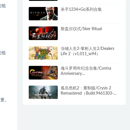
套组
杀手1234+Go系列合集
斯盖尔仪式/Sker Ritual
当铺人生2-掌柜人生2/Dealers
套组
Life 2（v1.011_w94）
魂斗罗周年纪念合集/Contra
Anniversary
Collection（v1.1.0）
孤岛危机2：重制版/Crysis 2
Remastered（Build.9461303-光
追+4K）
变更。