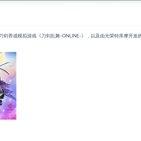
的刀剑养成模拟游戏《刀剑乱舞-ONLINE-》，以及由光荣特库摩开发