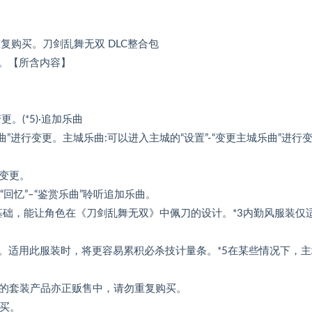
复购买。刀剑乱舞无双 DLC整合包
。【所含内容】
更。(*5)·追加乐曲
曲”进行变更。主城乐曲:可以进入主城的“设置”-“变更主城乐曲”进行
行变更。
回忆”–“鉴赏乐曲”聆听追加乐曲。
装为基础，能让角色在《刀剑乱舞无双》中佩刀的设计。*3内勤风服装仅
。适用此服装时，将更容易累积必杀技计量条。*5在某些情况下，主
内容的套装产品亦正贩售中，请勿重复购买。
购买。