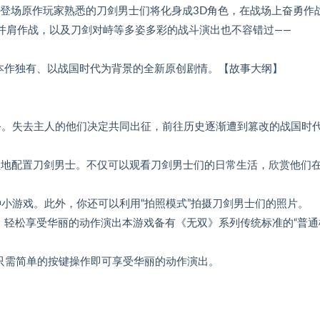
将登场原作玩家熟悉的刀剑男士们将化身成3D角色，在战场上奋勇作
并肩作战，以及刀剑对峙等多姿多彩的战斗演出也不容错过——
本作独有、以战国时代为背景的全新原创剧情。【故事大纲】
任务。失去主人的他们决定共同出征，前往历史逐渐遭到篡改的战国时代
所欲地配置刀剑男士。不仅可以观看刀剑男士们的日常生活，欣赏他们
种小游戏。此外，你还可以利用“拍照模式”拍摄刀剑男士们的照片。
，轻松享受华丽的动作演出本游戏备有《无双》系列传统标准的“普通
者只需简单的按键操作即可享受华丽的动作演出。