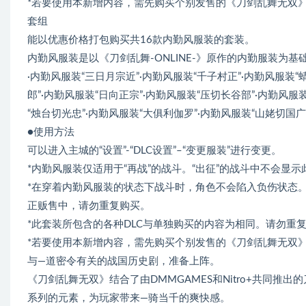
*若要使用本新增内容，需先购买个别发售的《刀剑乱舞无双
套组
能以优惠价格打包购买共16款内勤风服装的套装。
内勤风服装是以《刀剑乱舞-ONLINE-》原作的内勤服装为
·内勤风服装“三日月宗近”·内勤风服装“千子村正”·内勤风服装“
郎”·内勤风服装“日向正宗”·内勤风服装“压切长谷部”·内勤风服
“烛台切光忠”·内勤风服装“大俱利伽罗”·内勤风服装“山姥切国广
●使用方法
可以进入主城的“设置”-“DLC设置”–“变更服装”进行变更。
*内勤风服装仅适用于“再战”的战斗。“出征”的战斗中不会显示
*在穿着内勤风服装的状态下战斗时，角色不会陷入负伤状态
正贩售中，请勿重复购买。
*此套装所包含的各种DLC与单独购买的内容为相同。请勿重
*若要使用本新增内容，需先购买个别发售的《刀剑乱舞无双
与—道密令有关的战国历史剧，准备上阵。
《刀剑乱舞无双》结合了由DMMGAMES和Nitro+共同推出
系列的元素，为玩家带来—骑当千的爽快感。