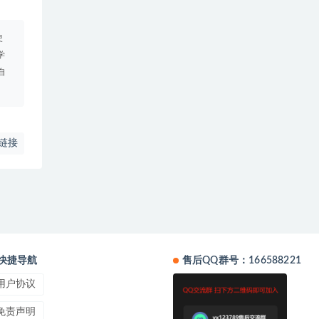
使
学
自
链接
快捷导航
售后QQ群号：166588221
用户协议
免责声明