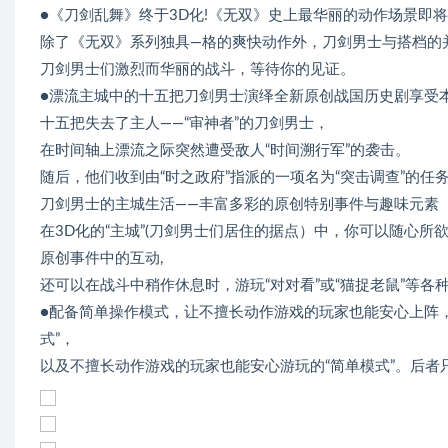
●《刀剑乱舞》终于3D化!《无双》史上最华丽的动作场景即
除了《无双》系列独具—格的爽快动作外，刀剑男士与搭档的
刀剑男士们激烈而华丽的战斗，等待你的见证。
●漂流主城中的十五把刀剑男士演绎全新原创战国历史剧享受
十五把失去了主人——“审神者”的刀剑男士，
在时间轴上漂流之际突然遭受敌人“时间溯行军”的袭击。
随后，他们收到由“时之政府”指派的一项名为“突击调查”的
刀剑男士的主城生活——丰富多彩的原创特别事件与趣味元素
在3D化的“主城”(刀剑男士们居住的据点）中，你可以随心
原创事件中的互动,
还可以在战斗中稍作休息时，游玩“对对看”或“猫捉老鼠”等各
●配备简单操作模式，让不擅长动作游戏的玩家也能安心上阵
式”，
以及不擅长动作游戏的玩家也能安心游玩的“简单模式”。后