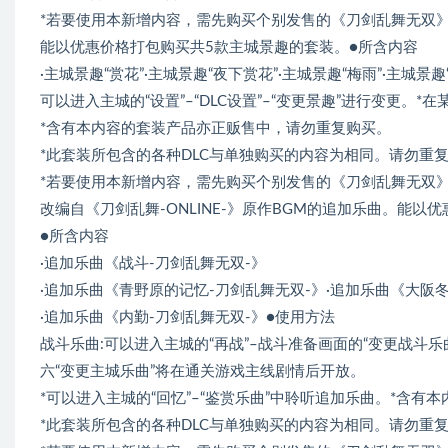
*若要使用本新增内容，需先购买个别发售的《刀剑乱舞无双
能以优惠价格打包购买共5款主城景趣的套装。●所含内容
·主城景趣“赏花”·主城景趣“夜下赏花”·主城景趣“梅雨”·主城景趣
可以进入主城的“设置”–“DLC设置”–“变更景趣”进行变更。
*含有本内容的套装产品亦正贩售中，请勿重复购买。
*此套装所包含的各种DLC与单独购买的内容为相同。请勿重
*若要使用本新增内容，需先购买个别发售的《刀剑乱舞无双
改编自《刀剑乱舞-ONLINE-》原作BGM的追加乐曲。能以
●所含内容
·追加乐曲《战斗-刀剑乱舞无双-》
·追加乐曲《青野原的记忆-刀剑乱舞无双-》·追加乐曲《大阪冬
·追加乐曲《内勤-刀剑乱舞无双-》●使用方法
战斗乐曲:可以进入主城的“再战”–战斗准备画面的“变更战斗乐
六“变更主城乐曲”将在通关游戏主线剧情后开放。
*可以进入主城的“回忆”–“鉴赏乐曲”中聆听追加乐曲。*含
*此套装所包含的各种DLC与单独购买的内容为相同。请勿重