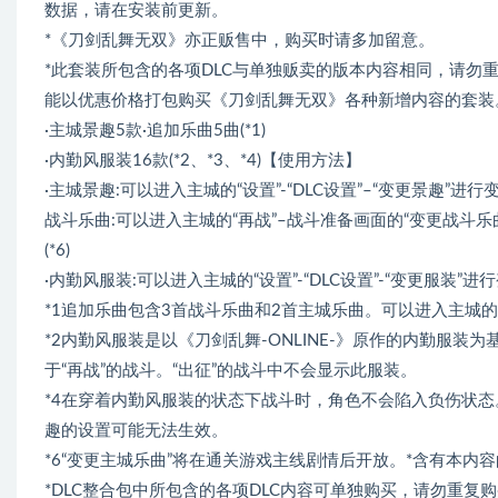
数据，请在安装前更新。
*《刀剑乱舞无双》亦正贩售中，购买时请多加留意。
*此套装所包含的各项DLC与单独贩卖的版本内容相同，请勿重
能以优惠价格打包购买《刀剑乱舞无双》各种新增内容的套装
·主城景趣5款·追加乐曲5曲(*1)
·内勤风服装16款(*2、*3、*4)【使用方法】
·主城景趣:可以进入主城的“设置”-“DLC设置”–“变更景趣”进行变
战斗乐曲:可以进入主城的“再战”–战斗准备画面的“变更战斗乐
(*6)
·内勤风服装:可以进入主城的“设置”-“DLC设置”-“变更服装”进
*1追加乐曲包含3首战斗乐曲和2首主城乐曲。可以进入主城的“
*2内勤风服装是以《刀剑乱舞-ONLINE-》原作的内勤服
于“再战”的战斗。“出征”的战斗中不会显示此服装。
*4在穿着内勤风服装的状态下战斗时，角色不会陷入负伤状态
趣的设置可能无法生效。
*6“变更主城乐曲”将在通关游戏主线剧情后开放。*含有本
*DLC整合包中所包含的各项DLC内容可单独购买，请勿重复