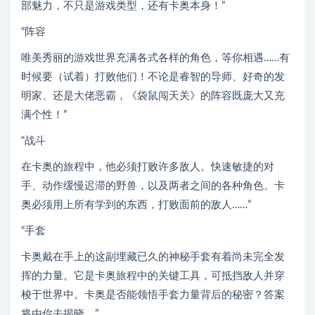
部魅力，不只是游戏类型，还有卡奥本身！”
“阵容
唯美秀丽的游戏世界充满各式各样的角色，等你相遇……有
时候要（试着）打败他们！不论是睿智的导师、好奇的发
明家、还是大佬恶霸，《袋鼠闯天关》的阵容既庞大又充
满个性！”
“战斗
在卡奥的旅程中，他必须打败许多敌人。快速敏捷的对
手、动作缓慢迟滞的野兽，以及两者之间的各种角色。卡
奥必须用上所有学到的东西，打败面前的敌人……”
“手套
卡奥戴在手上的这副埋藏已久的神秘手套有着尚未完全发
挥的力量。它是卡奥旅程中的关键工具，可抵挡敌人并穿
梭于世界中。卡奥是否能领悟手套力量背后的秘密？答案
将由你去揭晓。”