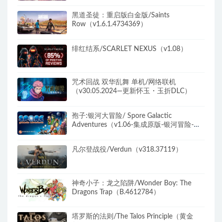
黑道圣徒：重启版白金版/Saints
Row（v1.6.1.4734369）
绯红结系/SCARLET NEXUS（v1.08）
咒术回战 双华乱舞 单机/网络联机
（v30.05.2024—更新怀玉・玉折DLC）
孢子:银河大冒险/ Spore Galactic
Adventures（v1.06-集成原版-银河冒险-美
美丑丑-惊悚卡通DLC）
凡尔登战役/Verdun（v318.37119）
神奇小子：龙之陷阱/Wonder Boy: The
Dragons Trap（B.4612784）
塔罗斯的法则/The Talos Principle（黄金