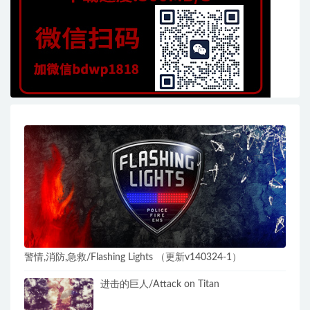
警情,消防,急救/Flashing Lights （更新v140324-1）
进击的巨人/Attack on Titan