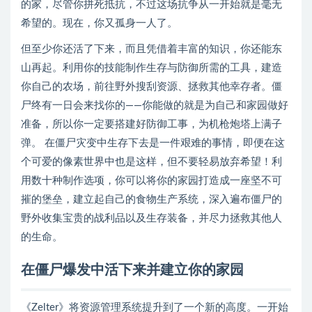
的家，尽管你拼死抵抗，不过这场抗争从一开始就是毫无
希望的。现在，你又孤身一人了。
但至少你还活了下来，而且凭借着丰富的知识，你还能东
山再起。利用你的技能制作生存与防御所需的工具，建造
你自己的农场，前往野外搜刮资源、拯救其他幸存者。僵
尸终有一日会来找你的——你能做的就是为自己和家园做好
准备，所以你一定要搭建好防御工事，为机枪炮塔上满子
弹。 在僵尸灾变中生存下去是一件艰难的事情，即便在这
个可爱的像素世界中也是这样，但不要轻易放弃希望！利
用数十种制作选项，你可以将你的家园打造成一座坚不可
摧的堡垒，建立起自己的食物生产系统，深入遍布僵尸的
野外收集宝贵的战利品以及生存装备，并尽力拯救其他人
的生命。
在僵尸爆发中活下来并建立你的家园
《Zelter》将资源管理系统提升到了一个新的高度。一开始