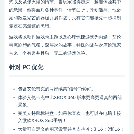
式以及紧张火爆的情节。当玩家陷得越深，越能体验其中
的悬疑。他将面对各种事件，情节曲折，扑朔迷离。他必
须和散发光芒的器械并肩作战，只有它们能抢先一步抑制
笼罩在亮瀑镇的黑暗。
游戏将以动作游戏为主题以及心理惊悚游戏为内涵，艾伦
韦克剧烈的气氛，深层次的故事，特殊的战斗次序给玩家
带来一个有趣并且独一无二的游戏体验。
针对 PC 优化
包含艾伦韦克的两部续集“信号”“作家”。
体验艾伦韦克中比XBOX 360 版本更高更逼真的西部
景象。
完美支持鼠标键盘，如果你喜欢，也可以在电脑上接
入微软XBOX 360手柄！
大量可自定义的图形设置并且支持 4：3 16：9和16：