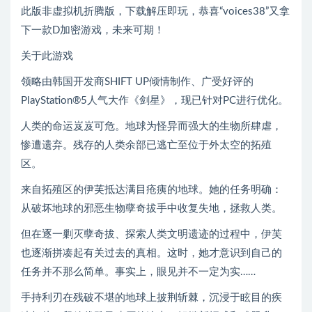
此版非虚拟机折腾版，下载解压即玩，恭喜“voices38”又拿
下一款D加密游戏，未来可期！
关于此游戏
领略由韩国开发商SHIFT UP倾情制作、广受好评的
PlayStation®5人气大作《剑星》，现已针对PC进行优化。
人类的命运岌岌可危。地球为怪异而强大的生物所肆虐，
惨遭遗弃。残存的人类余部已逃亡至位于外太空的拓殖
区。
来自拓殖区的伊芙抵达满目疮痍的地球。她的任务明确：
从破坏地球的邪恶生物孽奇拔手中收复失地，拯救人类。
但在逐一剿灭孽奇拔、探索人类文明遗迹的过程中，伊芙
也逐渐拼凑起有关过去的真相。这时，她才意识到自己的
任务并不那么简单。事实上，眼见并不一定为实……
手持利刃在残破不堪的地球上披荆斩棘，沉浸于眩目的疾