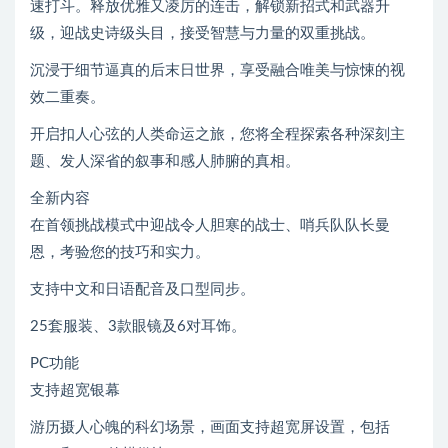
速打斗。释放优雅又凌厉的连击，解锁新招式和武器升
级，迎战史诗级头目，接受智慧与力量的双重挑战。
沉浸于细节逼真的后末日世界，享受融合唯美与惊悚的视
效二重奏。
开启扣人心弦的人类命运之旅，您将全程探索各种深刻主
题、发人深省的叙事和感人肺腑的真相。
全新内容
在首领挑战模式中迎战令人胆寒的战士、哨兵队队长曼
恩，考验您的技巧和实力。
支持中文和日语配音及口型同步。
25套服装、3款眼镜及6对耳饰。
PC功能
支持超宽银幕
游历摄人心魄的科幻场景，画面支持超宽屏设置，包括