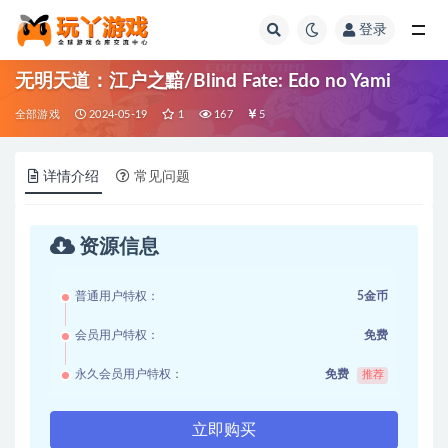
登录
全部
无明天道：江户之黯/Blind Fate: Edo no Yami
全部游戏
2024-05-19
1
167
5
详情介绍
常见问题
资源信息
普通用户特权：
5金币
会员用户特权：
免费
永久会员用户特权：
免费
推荐
立即购买