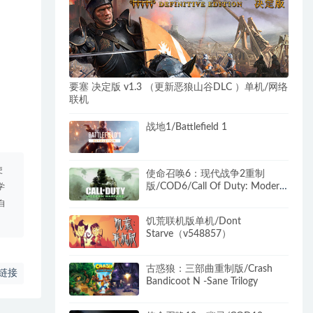
要塞 决定版 v1.3 （更新恶狼山谷DLC ）单机/网络
联机
战地1/Battlefield 1
使
使命召唤6：现代战争2重制
版/COD6/Call Of Duty: Modern
学
Warfare 2 Campaign
自
Remastered（无需战网）
饥荒联机版单机/Dont
Starve（v548857）
古惑狼：三部曲重制版/Crash
链接
Bandicoot N -Sane Trilogy