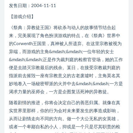
发售日期：2004-11-11
【游戏介绍】
《祭典：异教徒王国》将砍杀与动人的故事情节结合起
来，完美展现了角色扮演游戏的特点，在《祭典》世界中
的Corwenth王国里，真神被人所遗弃。在这里宗教被视为
异端，而游戏的主角&mdash;&mdash;一位年轻的女士
&mdash;&mdash;正是作为裁判庭的检察官登场，她的工作
便是去踏灭宗教最后的残余。某日，在接受宗教裁判庭的
指派前去摧毁一座有宗教意义的古老废墟时，主角莫名其
妙地卷入一场秘密帮派的火并中去&mdash;&mdash;一方是
渴求力量的巫师会，一方是企图复活死神的异教徒。
随着剧情的推进，你将会决定自己的善恶归属。就像在真
实世界里那样，你的行为会对未来要发生的事造成影响，
从而让剧情走向不同的方向。做一个大公无私的女英雄，
或者一个卑鄙自私的小人，抑或是一个只是尽其职责的检