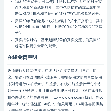
15种特色武器：可以使用15种以现实生活中的对应零
件为模型的新武器战斗，其中包括稀有的海军海豹突
击队XM22机枪和特征性的M79“布卢珀”榴弹发射器。
摇摆60年代的配乐：收听游戏中的8个广播频道，其中
包括2小时的典型曲目，包括CCR的“女武神骑”和“幸运
子”。
真实战争对话：基于越南战争的真实交流，为美国和
越南军队提供全新的配音。
在线免责声明
必须进行互联网连接，在线认证并接受最终用户许可协
议。要访问在线功能和/或服务，需要使用封闭的单次使用
序列号进行EA在线帐户和注册。在线功能注册仅于每个序
列号一个EA帐户，并且重新使用即不可转让。EA在线条款
和条件以及功能更新可在
http://www.ea.com/找到
。您必
须年满13岁才能注册EA帐户。如果可用，EA可能会提供某
人些增量内容和/或无附加费用的更新。在