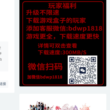
使
学
自
链接