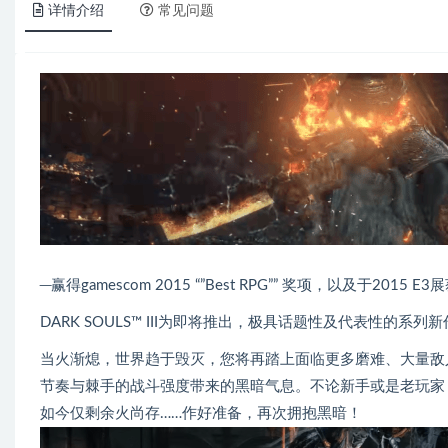
详情介绍
常见问题
─赢得gamescom 2015 “”Best RPG”” 奖项，以及于201
DARK SOULS™ III为即将推出，极具话题性及代表性的系列
当火渐熄，世界趋于毁灭，您将再踏上面临更多磨难、大量敌
节奏与棘手的战斗强度带来的黑暗气息。不论新手或是老玩家
如今仅剩余火尚存……作好准备，再次拥抱黑暗！