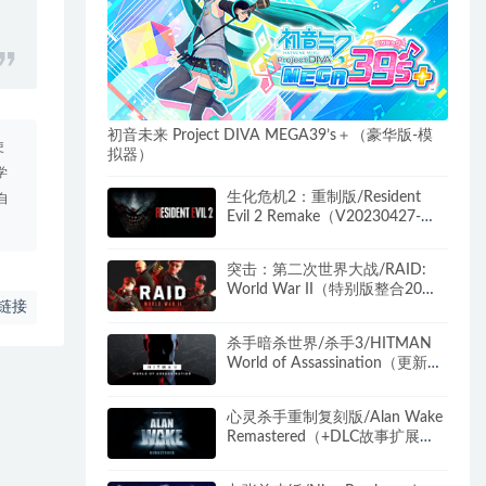
初音未来 Project DIVA MEGA39’s＋（豪华版-模
使
拟器）
学
生化危机2：重制版/Resident
自
Evil 2 Remake（V20230427-最
终死斗-新增光线追踪+全DLC）
突击：第二次世界大战/RAID:
World War II（特别版整合20号
链接
升级档）
杀手暗杀世界/杀手3/HITMAN
World of Assassination（更新
v3.270.0豪华版）
心灵杀手重制复刻版/Alan Wake
Remastered（+DLC故事扩展
包）