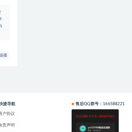
使
学
自
链接
快捷导航
售后QQ群号：166588221
用户协议
免责声明