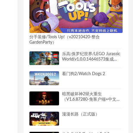
分手装修/Tools Up!（v20210420-整合
GardenParty）
乐高:侏罗纪世界/LEGO Jurassic
World(v1.0.0.14646573集成
DLCs)
看门狗2/Watch Dogs 2
暗黑破坏神2狱火重生
（V1.6.87280-免客户端+中文语
音+MOD整合包+存档）
漫漫长路（正式版）