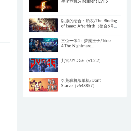
生化危机5/Resident Evil 5
以撒的结合：胎衣/The Binding
of Isaac: Afterbirth（整合6号升
级档）
三位一体4：梦魇王子/Trine
4:The Nightmare
Prince（V23.07.03+全DLC+神秘
旋律-原声音乐）
判官/JYDGE（v1.2.2）
饥荒联机版单机/Dont
Starve（v548857）