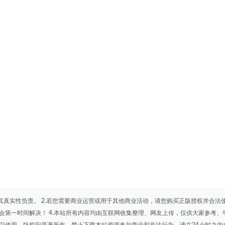
其真实性负责。 2.若您需要商业运营或用于其他商业活动，请您购买正版授权并合法
会第一时间解决！ 4.本站所有内容均由互联网收集整理、网友上传，仅供大家参考、
学习使用，版权归原著所有，禁止下载本站资源参与商业和非法行为，请在24小时之内