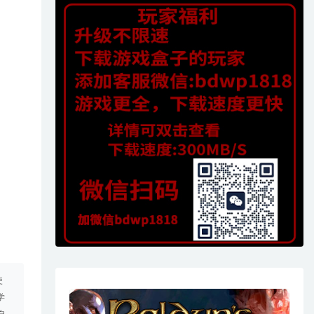
使
学
自