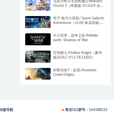
无双大蛇3/无双蛇魔3/Warriors
Orochi 3（终极版-V1.0.0.9-全
DLC）
孢子:银河大冒险/ Spore Galactic
Adventures（v1.06-集成原版-银
河冒险-美美丑丑-惊悚卡通
DLC）
中土世界：战争之影/Middle-
earth: Shadow of War
空洞骑士/Hollow Knight（豪华
版全DLC-V1.5.78.11833）
刺客信条7：起源/Assassins
Creed Origins
快捷导航
售后QQ群号：166588221