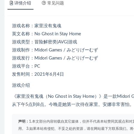
详情介绍
常见问题
游戏名称：家里没有鬼魂
英文名称：No Ghost in Stay Home
游戏类型：冒险解密类(AVG)游戏
游戏制作：Midori Games / みどりげーむず
游戏发行：Midori Games / みどりげーむず
游戏平台：PC
发售时间：2021年6月4日
游戏介绍
《家里没有鬼魂（No Ghost in Stay Home）》是一款
从下午5点到8点。今晚是她第一次待在家里。安娜非常害怕
声明：
1.本文部分内容转载自其它媒体，但并不代表本站赞同其观点和对
用。 3.如果本站有侵犯、不妥之处的资源，请在网站最下方联系我们。将