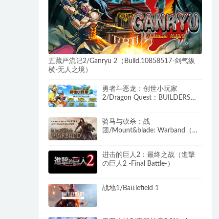
五藏严流记2/Ganryu 2（Build.10858517-剑气纵
横-无人之境）
勇者斗恶龙：创世小玩家
2/Dragon Quest：BUILDERS
2（v1.7.3a）
骑马与砍杀：战
团/Mount&blade: Warband（集
成最新DLC拿破仑+火与剑DLC）
进击的巨人2：最终之战（進撃
の巨人2 -Final Battle-）
战地1/Battlefield 1