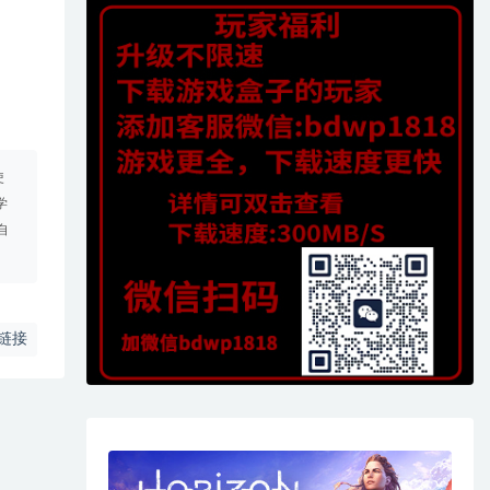
使
学
自
链接