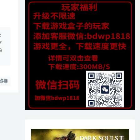
使
学
自
链接