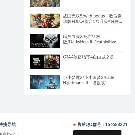
战国无双5/with bonus（数位豪
华版+DLC+整合1号升级档+联
机）
暗黑血统2:死亡终极
版/Darksiders II Deathinitive
Edition（2号升级档）
GTA4侠盗猎车4自由城之章
小小梦魇2/小小噩梦2/Little
Nightmares II（增强版）
快捷导航
售后QQ群号：166588221
用户协议