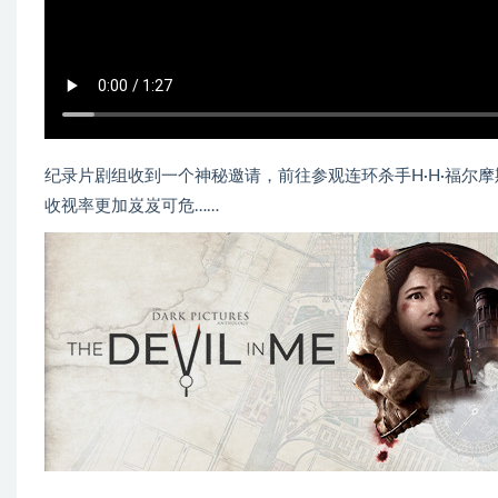
纪录片剧组收到一个神秘邀请，前往参观连环杀手H·H·福尔
收视率更加岌岌可危……