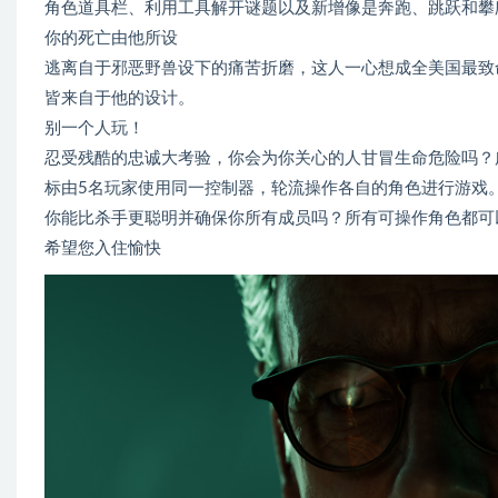
角色道具栏、利用工具解开谜题以及新增像是奔跑、跳跃和攀
你的死亡由他所设
逃离自于邪恶野兽设下的痛苦折磨，这人一心想成全美国最致
皆来自于他的设计。
别一个人玩！
忍受残酷的忠诚大考验，你会为你关心的人甘冒生命危险吗？
标由5名玩家使用同一控制器，轮流操作各自的角色进行游戏
你能比杀手更聪明并确保你所有成员吗？所有可操作角色都可
希望您入住愉快