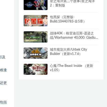
星之海洋第二个故事/星之海洋
2：重制版
包黑探（完整版-
Build.10440783-全5章）
战锤40K：格雷迪厄斯-遗迹之
战/Warhammer 40,000: Gladius
– Relics of War（更新v1.14.0 毁
灭包DLC）
城市规划大师/Urbek City
Builder（更新v1.7.6）
部及
心魔/The Beast Inside （更新
难逢
v1.05）
还更
包括