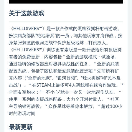
关于这款游戏
《HELLDIVERS™》是一款合作式的硬核双摇杆射击游戏。
扮演精英部队“绝地潜兵”的一员，与其他玩家并肩作战，投
身紧张刺激的银河之战中保护超级地球，打倒敌人。
《HELLDIVERS™》训练更有素版是一款开放给所有原版持
有者的免费更新，内容包括 * 全新的游戏模式：试验场。
通过独特的修改器应对极具挑战性的任务。 * 全新的武装
配置系统，包括了随机和最爱武装配置选项 * 先前所有扩
充内容（“全新的地狱”、“银河首领”、“烽火再燃”和“民本反
击战”）。 * 在STEAM上最多可4人离线和在线合作游玩。 *
全面友军炮火：“一不小心”就会一次又一次地误伤队友。 *
使用一系列的支援战略配备，火力全开对付敌人。 * 社区
主导的银河战役。 * 众多星球等着你来解放。 * 超过100小
时的游玩时间
最新更新