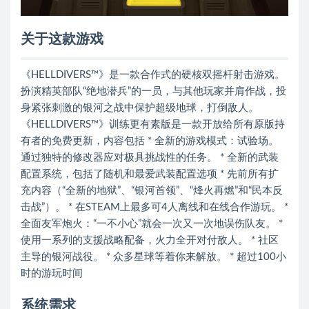
关于这款游戏
《HELLDIVERS™》是一款合作式的硬核双摇杆射击游戏。
扮演精英部队“绝地潜兵”的一员，与其他玩家并肩作战，投
身紧张刺激的银河之战中保护超级地球，打倒敌人。
《HELLDIVERS™》训练更有素版是一款开放给所有原版持
有者的免费更新，内容包括 * 全新的游戏模式：试验场。
通过独特的修改器应对极具挑战性的任务。 * 全新的武装
配置系统，包括了随机和最爱武装配置选项 * 先前所有扩
充内容（“全新的地狱”、“银河首领”、“烽火再燃”和“民本反
击战”）。 * 在STEAM上最多可4人离线和在线合作游玩。 *
全面友军炮火：“一不小心”就会一次又一次地误伤队友。 *
使用一系列的支援战略配备，火力全开对付敌人。 * 社区
主导的银河战役。 * 众多星球等着你来解放。 * 超过100小
时的游玩时间
系统需求