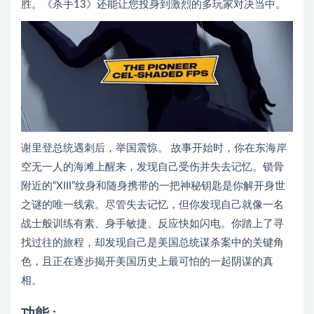
胜。《杀手13》还能让您投身到激烈的多玩家对决当中。
谢里登总统遇刺后，举国震惊。 故事开始时，你在东海岸
空无一人的海滩上醒来，发现自己受伤并失去记忆。锁骨
附近的“XIII”纹身和随身携带的一把神秘钥匙是你解开身世
之谜的唯一线索。尽管失去记忆，但你发现自己就像一名
战士般训练有素、身手敏捷、反应快如闪电。你踏上了寻
找过往的旅程，却发现自己是美国总统谋杀案中的关键角
色，且正在逐步揭开美国历史上最可怕的一起阴谋的真
相。