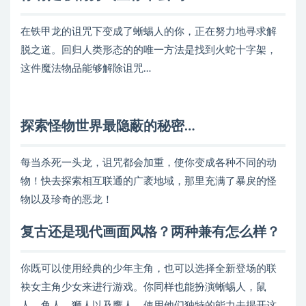
在铁甲龙的诅咒下变成了蜥蜴人的你，正在努力地寻求解
脱之道。回归人类形态的的唯一方法是找到火蛇十字架，
这件魔法物品能够解除诅咒…
探索怪物世界最隐蔽的秘密…
每当杀死一头龙，诅咒都会加重，使你变成各种不同的动
物！快去探索相互联通的广袤地域，那里充满了暴戾的怪
物以及珍奇的恶龙！
复古还是现代画面风格？两种兼有怎么样？
你既可以使用经典的少年主角，也可以选择全新登场的联
袂女主角少女来进行游戏。你同样也能扮演蜥蜴人，鼠
人，鱼人，狮人以及鹰人，使用他们独特的能力去揭开这