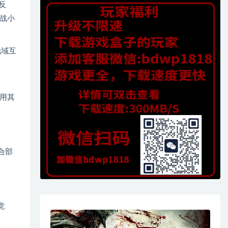
反
战小
地域互
用其
融合部
竞