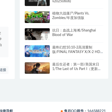
v20250606)
植物大战僵尸/Plants Vs.
Zombies/年度加强版
抗日：血战上海滩/Shanghai
使
Blood of War
学
自
最终幻想10.10-2高清重制
版/FINAL FANTASY X/X-2 HD
Remaster
最后生还者：第一部/美国末日
1/The Last of Us Part I（更新
链接
v1.1.5.0）
快捷导航
售后QQ群号：166588221