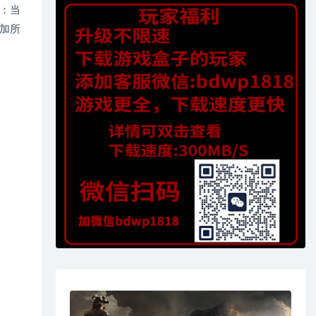
：当
加所