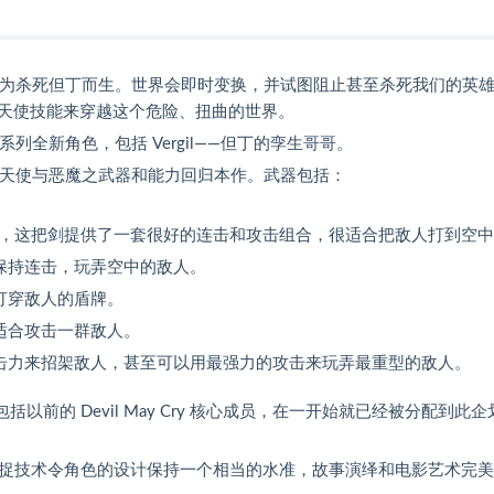
，为杀死但丁而生。世界会即时变换，并试图阻止甚至杀死我们的英
天使技能来穿越这个危险、扭曲的世界。
列全新角色，包括 Vergil——但丁的孪生哥哥。
的天使与恶魔之武器和能力回归本作。武器包括：
 所给予，这把剑提供了一套很好的连击和攻击组合，很适合把敌人打到空
以保持连击，玩弄空中的敌人。
打穿敌人的盾牌。
适合攻击一群敌人。
冲击力来招架敌人，甚至可以用最强力的攻击来玩弄最重型的敌人。
作人员，包括以前的 Devil May Cry 核心成员，在一开始就已经被分配到此
进的动作捕捉技术令角色的设计保持一个相当的水准，故事演绎和电影艺术完