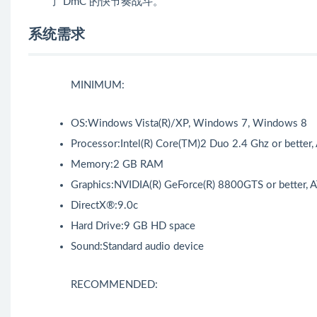
了 DmC 的快节奏战斗。
系统需求
MINIMUM:
OS:Windows Vista(R)/XP, Windows 7, Windows 8
Processor:Intel(R) Core(TM)2 Duo 2.4 Ghz or better
Memory:2 GB RAM
Graphics:NVIDIA(R) GeForce(R) 8800GTS or better, 
DirectX®:9.0c
Hard Drive:9 GB HD space
Sound:Standard audio device
RECOMMENDED: