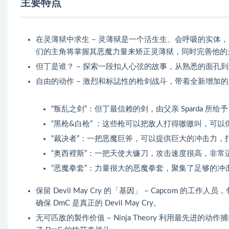
主要特点
在灵薄狱中求生 – 灵薄狱是一个活生生、会呼吸的实体
们的主角将掌握其恶魔力量来矫正灵薄狱，同时完善他的
但丁是谁？ – 探索一段扣人心弦的故事，从熟悉的面孔到系
自由的动作 – 激烈和标誌性的枪剑战斗，带着全新增加
“叛乱之剑”：但丁最信赖的剑，由父亲 Sparda
“黑枪&白枪” ：这些枪可以把敌人打得嗷嗷叫，可
“裁决者”：一把恶魔巨斧，可以提供巨大的冲击力，
“奥西裡斯”：一把天使大镰刀，攻击速度很高，非常
“恶魔拳套”：力量很大的恶魔拳套，聚集了足够的
保留 Devil May Cry 的「基因」 – Capcom 的工
确保 DmC 是真正的 Devil May Cry。
无可匹敌的製作价值 – Ninja Theory 利用最先