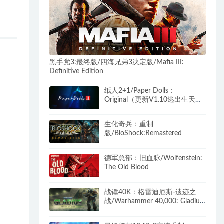
黑手党3:最终版/四海兄弟3决定版/Mafia III:
Definitive Edition
纸人2+1/Paper Dolls：
Original（更新V1.10逃出生天
+殷家连战）
生化奇兵：重制
版/BioShock:Remastered
德军总部：旧血脉/Wolfenstein:
The Old Blood
战锤40K：格雷迪厄斯-遗迹之
战/Warhammer 40,000: Gladius
– Relics of War（更新v1.14.0 毁
灭包DLC）