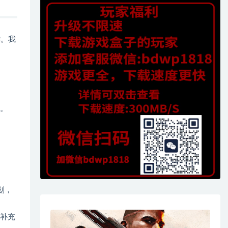
雄。我
中。
企划，
美补充