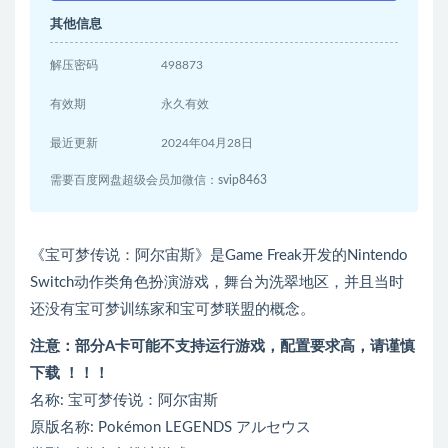
其他信息
解压密码
498873
有效期
永久有效
最近更新
2024年04月28日
需要百度网盘超级会员加微信：svip8463
《宝可梦传说：阿尔宙斯》是Game Freak开发的Nintendo
Switch动作类角色扮演游戏，舞台为洗翠地区，并且当时
还没有宝可梦训练家和宝可梦联盟的概念。
注意：
部分A卡可能不支持运行游戏，
配置要求高，请谨慎
下载 ！！！
名称: 宝可梦传说：阿尔宙斯
原版名称: Pokémon LEGENDS アルセウス