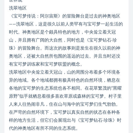
世界观
洗翠地区
《宝可梦传说：阿尔宙斯》的冒险舞台是过去的神奥地区
——洗翠地区，这是很久以前人类罕有与宝可梦一起生活的
时代。神奥地区是个颇具特色的地方，中央耸立着天冠
山，并且拥有广阔的大自然，同时也是《宝可梦钻石·珍
珠》的冒险舞台。而这次的故事则是发生在很久以前的神
奥地区，还被大自然所包围的遥远的过去。并且当时还没
有宝可梦训练家和宝可梦联盟的概念。
洗翠地区中央耸立着天冠山，山的周围分布着多个环境各
异的地域。各个地域都拥有极具特色的自然环境，栖息在
各地的宝可梦的生态系统也各不相同。在花草繁茂的“黑曜
原野”似乎就栖息着很多喜欢草原或森林的宝可梦。村子里
人来人往热闹非凡，住在山与海中的宝可梦们生气勃勃。
在严苛的自然环境下，宝可梦以真实自然的状态在各种各
样的地方生活，但它们会展现出与《宝可梦钻石·珍珠》时
代的神奥地区有所不同的生态系统。