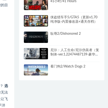
41小时/41 Hours
键的目
侠盗猎车手5/GTA5（更新v1.70
纯净版-内置修改器+通关存档）
耻辱2/Dishonored 2
尼尔：人工生命/尼尔伪装者（复
制体-ver.1.22474487139-豪华版
全DLC）
看门狗2/Watch Dogs 2
斗？
选
你无法
是让飞
平洋