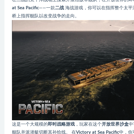
at Sea Pacific
——一款
二战
海战游戏，你可以在指挥整个太平
桥上指挥舰队以改变战争的走向。
这是一个大规模的
即时战略游戏
，玩家在这个
开放世界沙盒
中
舰队并派潜艇切断其补给线。 在
Victory at Sea Pacific
中，你