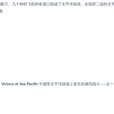
艘的船只、几十种的飞机和各港口组成了太平洋战场，在指挥二战的太
可以
在
Victory at Sea Pacific
中感受太平洋战场上发生的激烈战斗——从一