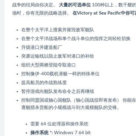
战争的结局由你决定。
大量的可选单位
100种以上，数千
场时，你有无限的战略选择。
在Victory at Sea Pacific中你
在整个太平洋上搜索并摧毁敌军舰队
在整个太平洋战场和单个战斗单位的指挥之间轻松切换
升级港口并建造船厂
突袭运输线以阻止敌军对港口的补给
组织大型两栖登陆夺取港口
控制像伊-400载机潜艇一样的特殊单位
提高船员的作战熟练度
暂停游戏向舰队发布命令之后再继续
控制同盟国或轴心国舰队（轴心国战役即将发布） 你能
逐舰猎杀货船的小规模战斗到大规模舰队的交锋。
需要 64 位处理器和操作系统
操作系统 *:
Windows 7 64 bit