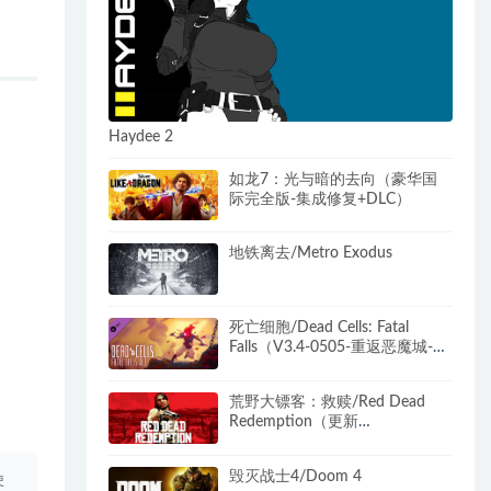
Haydee 2
如龙7：光与暗的去向（豪华国
际完全版-集成修复+DLC）
地铁离去/Metro Exodus
死亡细胞/Dead Cells: Fatal
Falls（V3.4-0505-重返恶魔城-德
古拉城堡+全DLC）
荒野大镖客：救赎/Red Dead
Redemption（更新
v1.0.42.46611）
毁灭战士4/Doom 4
使