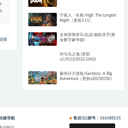
学
自
守夜人：长夜/Vigil: The Longest
Night（更新3.11）
女神异闻录5s:乱战:魅影攻手(黄
链接
金数字豪华版)
对马岛之魂 (更新
v1.053.0.0522.1042)
麻布仔大冒险/Sackboy: A Big
Adventure（更新v20230330）
快捷导航
售后QQ群号：166588221
用户协议