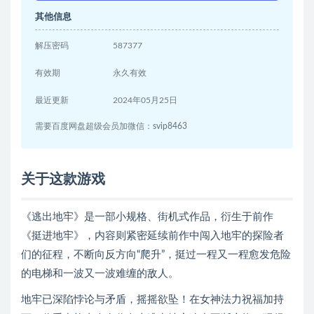
其他信息
解压密码
587377
有效期
永久有效
最近更新
2024年05月25日
需要百度网盘超级会员加微信：svip8463
关于这款游戏
《逃出地牢》是一部小规格、街机式作品，衍生于前作
《挺进地牢》，内容则紧密延续前作中闯入地牢的探险者
们的征程，不断向反方向“爬升”，挺过一程又一程愈发危险
的电梯和一波又一波难缠的敌人。
地牢已深陷悖论与矛盾，摇摇欲坠！在女神法力祝福加持