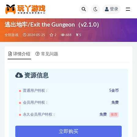
登录
全部
逃出地牢/Exit the Gungeon（v2.1.0）
全部游戏
2024-05-25
2
688
5
详情介绍
常见问题
资源信息
普通用户特权：
5金币
会员用户特权：
免费
永久会员用户特权：
免费
推荐
立即购买