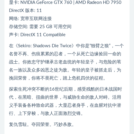
显卡: NVIDIA GeForce GTX 760 | AMD Radeon HD 7950
DirectX 版本: 11
网络: 宽带互联网连接
存储空间: 需要 25 GB 可用空间
声卡: DirectX 11 Compatible
在《Sekiro: Shadows Die Twice》中你是“独臂之狼”，一个
名誉不再、伤痕累累的忍者，一个从死亡边缘捡回一命的
战士。你效忠守护继承古老血统的年轻皇子，与危险的苇
名一族以及众多凶恶之徒为敌。年轻的皇子被抓走后，为
挽回荣誉，你将不畏死亡，踏上危机四伏的征程。
探索生死冲突不断的16世纪后期，感受残酷的日本战国时
代，在黑暗、扭曲的世界，与威胁生命的敌人对峙。活用
义手装备各种致命武器，大显忍者身手，在血腥对抗中潜
行、上下穿梭，与敌人正面激烈交锋。
复仇雪耻。夺回荣誉。巧妙杀敌。