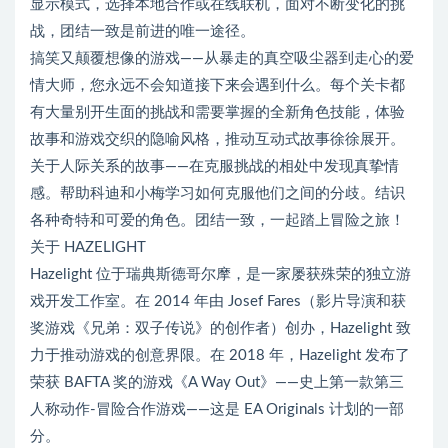
显示模式，选择本地合作或在线联机，面对不断变化的挑
战，团结一致是前进的唯一途径。
搞笑又颠覆想像的游戏——从暴走的真空吸尘器到走心的爱
情大师，您永远不会知道接下来会遇到什么。每个关卡都
有大量别开生面的挑战和需要掌握的全新角色技能，体验
故事和游戏交织的隐喻风格，推动互动式故事徐徐展开。
关于人际关系的故事——在克服挑战的相处中发现真挚情
感。帮助科迪和小梅学习如何克服他们之间的分歧。结识
各种奇特和可爱的角色。团结一致，一起踏上冒险之旅！
关于 HAZELIGHT
Hazelight 位于瑞典斯德哥尔摩，是一家屡获殊荣的独立游
戏开发工作室。在 2014 年由 Josef Fares（影片导演和获
奖游戏《兄弟：双子传说》的创作者）创办，Hazelight 致
力于推动游戏的创意界限。在 2018 年，Hazelight 发布了
荣获 BAFTA 奖的游戏《A Way Out》——史上第一款第三
人称动作-冒险合作游戏——这是 EA Originals 计划的一部
分。