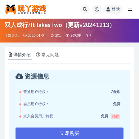
登录
全部
双人成行/It Takes Two（更新v20241213）
全部游戏
2025-01-04
201
269.0K
7
详情介绍
常见问题
资源信息
普通用户特权：
7金币
会员用户特权：
免费
永久会员用户特权：
免费
推荐
立即购买