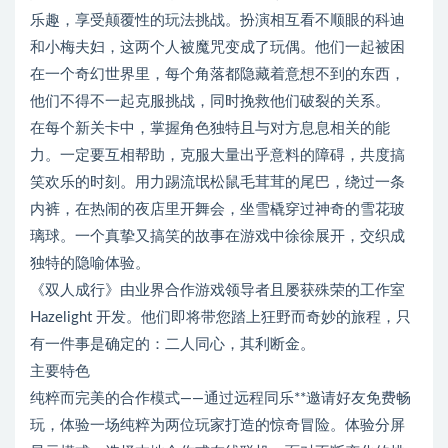
乐趣，享受颠覆性的玩法挑战。扮演相互看不顺眼的科迪
和小梅夫妇，这两个人被魔咒变成了玩偶。他们一起被困
在一个奇幻世界里，每个角落都隐藏着意想不到的东西，
他们不得不一起克服挑战，同时挽救他们破裂的关系。
在每个新关卡中，掌握角色独特且与对方息息相关的能
力。一定要互相帮助，克服大量出乎意料的障碍，共度搞
笑欢乐的时刻。用力踢流氓松鼠毛茸茸的尾巴，绕过一条
内裤，在热闹的夜店里开舞会，坐雪橇穿过神奇的雪花玻
璃球。一个真挚又搞笑的故事在游戏中徐徐展开，交织成
独特的隐喻体验。
《双人成行》由业界合作游戏领导者且屡获殊荣的工作室
Hazelight 开发。他们即将带您踏上狂野而奇妙的旅程，只
有一件事是确定的：二人同心，其利断金。
主要特色
纯粹而完美的合作模式——通过远程同乐**邀请好友免费畅
玩，体验一场纯粹为两位玩家打造的惊奇冒险。体验分屏