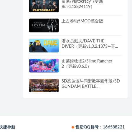
富豪/Plutocracy（更新
Build.13824119）
上古卷轴5MOD整合版
潜水员戴夫/DAVE THE
DIVER（更新v1.0.2.1373—哥斯
拉DLC）
史莱姆牧场2/Slime Rancher
2（更新v0.6.0）
SD高达激斗同盟数字豪华版/SD
GUNDAM BATTLE
ALLIANCE（v1.31）
快捷导航
售后QQ群号：166588221