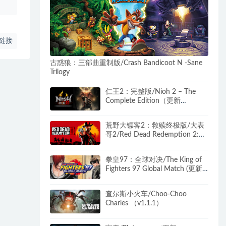
链接
古惑狼：三部曲重制版/Crash Bandicoot N -Sane
Trilogy
仁王2：完整版/Nioh 2 – The
Complete Edition（更新
v1.28.08）
荒野大镖客2：救赎终极版/大表
哥2/Red Dead Redemption 2:
Ultimate Edition（更新v1491.50
终极版）
拳皇97：全球对决/The King of
Fighters 97 Global Match (更新
Build2797035)
查尔斯小火车/Choo-Choo
Charles （v1.1.1）