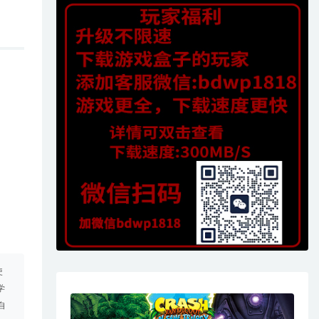
使
学
自