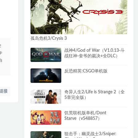
孤岛危机3/Crysis 3
使
战神4/God of War（V1.0.13-斗
学
战狂神-奎爷的裁决+全DLC）
自
反恐精英:CSGO单机版
链接
奇异人生2/Life is Strange 2（全
5章完全版）
饥荒联机版单机/Dont
Starve（v548857）
狙击手：幽灵战士3/Sniper: