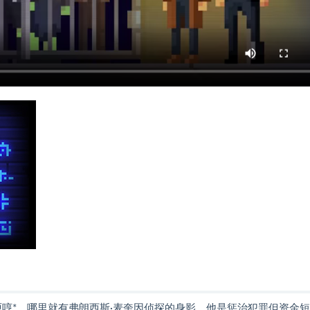
哼*，哪里就有弗朗西斯·麦奎因侦探的身影。他是惩治犯罪但资金