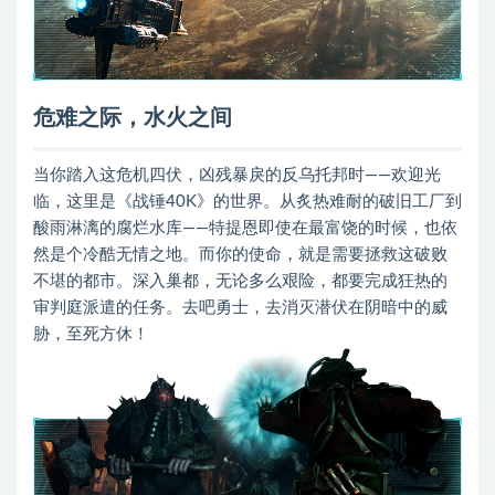
危难之际，水火之间
当你踏入这危机四伏，凶残暴戾的反乌托邦时——欢迎光
临，这里是《战锤40K》的世界。从炙热难耐的破旧工厂到
酸雨淋漓的腐烂水库——特提恩即使在最富饶的时候，也依
然是个冷酷无情之地。而你的使命，就是需要拯救这破败
不堪的都市。深入巢都，无论多么艰险，都要完成狂热的
审判庭派遣的任务。去吧勇士，去消灭潜伏在阴暗中的威
胁，至死方休！