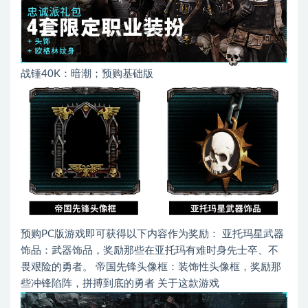
战锤40K：暗潮；预购基础版
预购PC版游戏即可获得以下内容作为奖励： 亚托玛星武器
饰品：武器饰品，奖励那些在亚托玛有难时身先士卒、不
畏艰险的勇者。 帝国先锋头像框：装饰性头像框，奖励那
些冲锋陷阵，拼搏到底的勇者 关于这款游戏