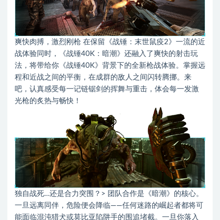
爽快肉搏，激烈刚枪 在保留《战锤：末世鼠疫2》一流的近
战体验同时，《战锤40K：暗潮》还融入了爽快的射击玩
法，将带给你《战锤40K》背景下的全新枪战体验。掌握远
程和近战之间的平衡，在成群的敌人之间闪转腾挪。来
吧，认真感受每一记链锯剑的挥舞与重击，体会每一发激
光枪的炙热与畅快！
独自战死…还是合力突围？> 团队合作是《暗潮》的核心。
一旦远离同伴，危险便会降临——任何迷路的崛起者都将可
能面临混沌猎犬或莫比亚陷阱手的围追堵截。一旦你落入