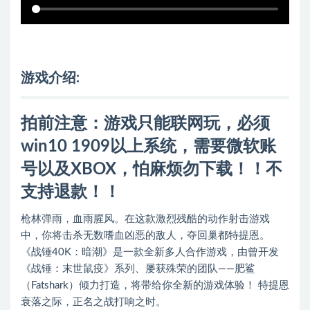
游戏介绍:
拍前注意：游戏只能联网玩，必须
win10 1909以上系统，需要微软账
号以及XBOX，怕麻烦勿下载！！不
支持退款！！
枪林弹雨，血雨腥风。在这款激烈残酷的动作射击游戏
中，你将击杀无数嗜血凶恶的敌人，夺回巢都特提恩。
《战锤40K：暗潮》是一款全新多人合作游戏，由曾开发
《战锤：末世鼠疫》系列、屡获殊荣的团队——肥鲨
（Fatshark）倾力打造，将带给你全新的游戏体验！ 特提恩
衰落之际，正名之战打响之时。