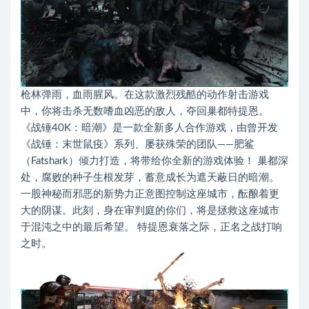
枪林弹雨，血雨腥风。在这款激烈残酷的动作射击游戏
中，你将击杀无数嗜血凶恶的敌人，夺回巢都特提恩。
《战锤40K：暗潮》是一款全新多人合作游戏，由曾开发
《战锤：末世鼠疫》系列、屡获殊荣的团队——肥鲨
（Fatshark）倾力打造，将带给你全新的游戏体验！ 巢都深
处，腐败的种子生根发芽，蓄意成长为遮天蔽日的暗潮。
一股神秘而邪恶的新势力正意图控制这座城市，酝酿着更
大的阴谋。此刻，身在审判庭的你们，将是拯救这座城市
于混沌之中的最后希望。 特提恩衰落之际，正名之战打响
之时。