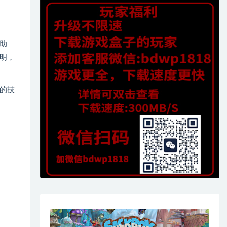
助
明，
的技