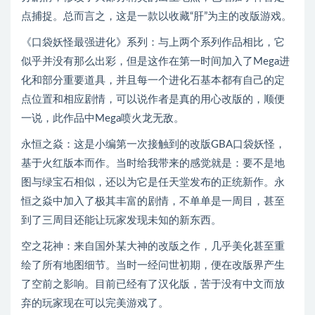
点捕捉。总而言之，这是一款以收藏“肝”为主的改版游戏。
《口袋妖怪最强进化》系列：与上两个系列作品相比，它
似乎并没有那么出彩，但是这作在第一时间加入了Mega进
化和部分重要道具，并且每一个进化石基本都有自己的定
点位置和相应剧情，可以说作者是真的用心改版的，顺便
一说，此作品中Mega喷火龙无敌。
永恒之焱：这是小编第一次接触到的改版GBA口袋妖怪，
基于火红版本而作。当时给我带来的感觉就是：要不是地
图与绿宝石相似，还以为它是任天堂发布的正统新作。永
恒之焱中加入了极其丰富的剧情，不单单是一周目，甚至
到了三周目还能让玩家发现未知的新东西。
空之花神：来自国外某大神的改版之作，几乎美化甚至重
绘了所有地图细节。当时一经问世初期，便在改版界产生
了空前之影响。目前已经有了汉化版，苦于没有中文而放
弃的玩家现在可以完美游戏了。