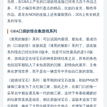
当然，在GBA上产生的口袋妖怪改版已经有几百个作品之
多。不乏小编没有进行盘点的精品，比如白金光，釉色等
作品。甚至在NDS的改版上还有爆裂黑白，3DS上有全精灵
系列等等。
GBA口袋妖怪合集游戏系列
《漆黑的魅影》系列：可以说国内最强、最知名、最成功
的《口袋妖怪》改版就是《漆黑的魅影》系列了。该改版
系列现在已经出到8.0版本。但是可玩性最高的是5.0版
本。游戏设定在绿宝石的神兽剧情结束之后，所有的角色
包括冠军都陷入了未知原因的沉睡，剧情由此展开。主角
将在梦境世界，而不是在一辆货车中开始自己新的冒险。
《超级绿宝石》系列：最早期的绿宝石改版，初始PM由芳
缘御三家改为了火红御三家，除此之外，在家门口的每一
朵草丛中都会遇见每一代的御三家。这对于有着收藏癖好
的玩家简直就是福音。相比原版绿宝石，该版本追加了部
分剧情，修改了大部分精灵的出生地点，也增加了神兽定