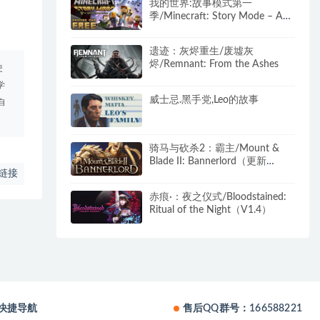
我的世界:故事模式第一
季/Minecraft: Story Mode – A
Telltale Games Series
遗迹：灰烬重生/废墟灰
烬/Remnant: From the Ashes
使
学
威士忌.黑手党,Leo的故事
自
骑马与砍杀2：霸主/Mount &
Blade II: Bannerlord（更新
链接
v1.3.11）
赤痕·：夜之仪式/Bloodstained:
Ritual of the Night（V1.4）
快捷导航
售后QQ群号：166588221