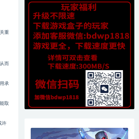
关重
，从而
用承
能取
或许