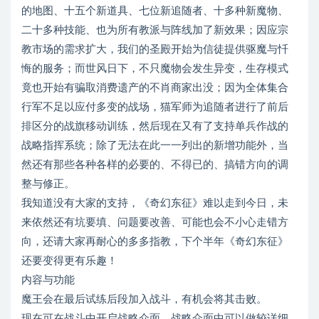
的地图、十五个新道具、七位新追随者、十多种新魔物、
二十多种技能、也为所有教派与阵线加了新效果；因应宗
教市场的需求扩大，我们的圣殿开始为信徒提供驱魔与忏
悔的服务；而世风日下，不只魔物会发生异变，生存模式
竟也开始有骗取消费遗产的不肖商家出没；因为全体集合
行军不足以应付多变的战场，猫军师为追随者进行了前后
排区分的战旗移动训练，然后现在又有了支持单兵作战的
战略指挥系统；除了无法在此一一列出的新增功能外，当
然还有那些各种各样的必要的、不得已的、搞错方向的调
整与修正。
我知道没有大家的支持，《奇幻东征》难以走到今日，未
来依然还有坑要填、问题要改善、可能也会不小心走错方
向，还请大家再耐心的多多指教，下个半年《奇幻东征》
还要变得更有乐趣！
内容与功能
魔王会在最后试练后段加入战斗，有机会将其击败。
现在可在战斗中开启战略介面，战略介面中可以做较详细