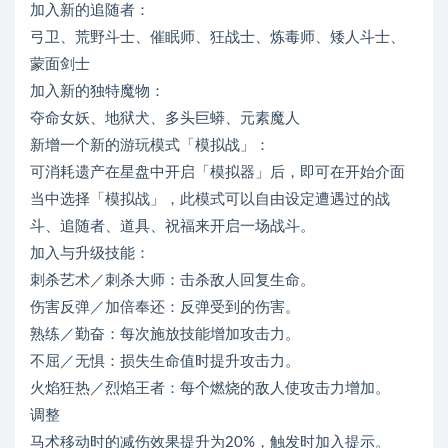
加入新的追随者：
弓卫、荒野斗士、催眠师、狂战士、炼毒师、矮人斗士、
蒙面剑士
加入新的独特魔物：
夺命女妖、地狱犬、多头巨蟒、元素魔人
新增一个新的游玩模式「模拟战」：
可消耗遗产在星盘中开启「模拟器」后，即可在开始介面
当中选择「模拟战」，此模式可以自由设定遭遇过的战
斗、追随者、道具、祝福来开启一场战斗。
加入与升级技能：
刺杀艺术／刺杀大师：击杀敌人回复生命。
伤害反弹／加倍奉还：反弹受到的伤害。
熟练／勤奋：每次施放技能增加攻击力。
不屈／无惧：损失生命值时提升攻击力。
火焰狂热／烈焰王者：每个燃烧的敌人使攻击力增加。
调整
马术移动时的减伤效果提升为20%，触发时加入提示。