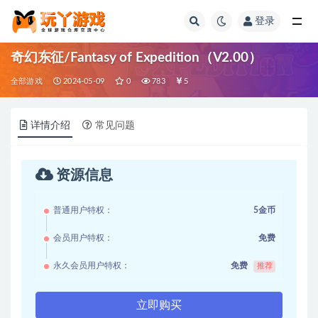
登录
全部
奇幻东征/Fantasy of Expedition（V2.00）
全部游戏
2024-05-09
0
783
5
详情介绍
常见问题
资源信息
普通用户特权：
5金币
会员用户特权：
免费
永久会员用户特权：
免费
推荐
立即购买